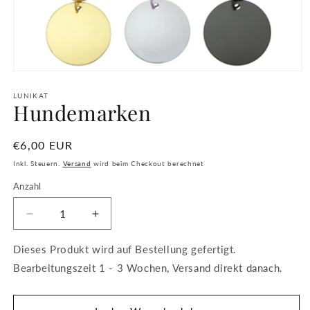
Medien
1
in
LUNIKAT
Hundemarken
Modal
öffnen
Normaler
€6,00 EUR
Preis
Inkl. Steuern.
Versand
wird beim Checkout berechnet
Anzahl
Anzahl
Verringere
Erhöhe
die
die
Menge
Menge
Dieses Produkt wird auf Bestellung gefertigt.
für
für
Bearbeitungszeit 1 - 3 Wochen, Versand direkt danach.
Hundemarken
Hundemarken