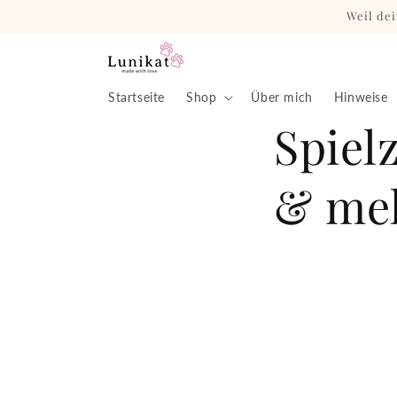
Direkt
Weil dei
zum
Inhalt
Startseite
Shop
Über mich
Hinweise
Spiel
& me